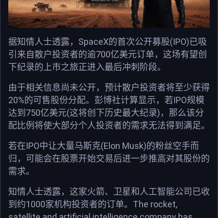
SpaceX
(IPO)
据知情人士透露，
的首次公开募股
已吸
700
引来自散户投资者的逾
亿美元订单，这场有望创
下纪录的上市之旅正进入最后冲刺阶段。
由于相关信息尚未公开，预计散户投资者将至少获得
20%
IPO
的可售股份分配。彭博社计算显示，若
规模
750
(
)
达到
亿美元
这将创下历史最大纪录
，那么该分
配比例将使大部分个人投资者的需求无法得到满足。
IPO
(Elon Musk)
若在
中让大量马斯克
的粉丝空手而
归，可能会在股票开始交易后进一步推高对其股份的
需求。
知情人士透露，这家火箭、卫星和人工智能公司已收
1000
The rocket,
到约
家机构投资者的订单。
satellite and artificial intelligence company has