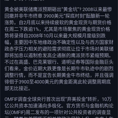
黄金被美联储鹰派预期砸出“黄金坑”? 2008以来最惨
回撤并非牛市终章 3900美元“探底时刻”酝酿新一轮
涨势。自2月底以来持续疲软的黄金现货与期货价格
在周二下跌逾1%，尤其是市场聚焦的黄金现货价格
势将录得自2008年10月以来最大规模月度级别跌
幅，主要因中东地缘政治不确定性以及与西方国家财
政赤字压力相关的避险需求彻底让位于市场对美联储
即将加息以遏制愈发高企通胀的鹰派货币紧缩预期。
不过在高盛、巴克莱银行、道明证券等国际金融巨头
们看来，金价近期大跌更像是长期牛市轨迹中的剧烈
调整行情，而不是宣告长期黄金牛市终结，并且强调
徘徊于3900至4000美元的黄金距离此轮调整周期底
部无比接近。
OMFIF调查全球央行首次出现“弃美投金”转折，10万
亿公共资本加速涌向多极化。官方货币与金融机构论
坛(OMFIF)周二发布的一项针对公共投资者的调查显