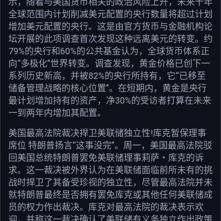
示，随着与美国货币相关的政治风险上升，未来十年
全球范围内计划削减美元配置的央行数量将超过计划
增加美元配置的央行。这是由官方货币与金融机构论
坛开展的此项调查首次发现这种远离美元的转变。约
79%的央行和60%的公共基金认为，全球货币体系正
向“多极化”世界转变。调查发现，黄金价格已创下一
系列历史新高，并被82%的央行所持有，它“已移至
储备管理战略的核心位置”。在短期内，黄金是央行
最计划增加持有的资产，净30%的受访者打算在未来
一到两年内增加其配置。
美国最高法院裁决捍卫美联储独立性!库克暂保理事
席位 特朗普扬言“这事没完”。周一，美国最高法院驳
回美国总统特朗普罢免美联储理事莉萨・库克的诉
求。这一裁决被外界认为在美联储面临前所未有的挑
战时捍卫了其备受珍视的独立性，尽管最高法院并未
就特朗普最终是否拥有罢免库克或其他任何美联储成
员的权力作出裁决。库克对最高法院的裁决表示欢
迎，并称这一裁决确认了美联储有义务独立作出政策