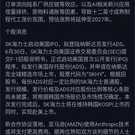
订单流向陆系厂供应链等效应，以及AI相关新兴应用
增量排挤、原物料通胀等因素，导致十二英寸成熟制
程代工涨价氛围，预估涨势将延伸至2027年。
个股消息
SK海力士启动美国IPO，拟登陆纳斯达克发行ADS。
6月30日，SK海力士向美国证券交易委员会(SEC)提
交F-1招股说明书，正式启动美国首次公开发行(IPO)
程序，拟发行美国存托股份(ADS)，并申请在纳斯达
克全球精选市场上市，股票代码为“SKHY”。根据招
股书，每份ADS对应一定比例的SK海力士普通股，
发行规模、发行价格及ADS对应股份比例等核心条款
尚未披露，将根据韩国市场股价及市场情况确定。本
次发行完成后，SK海力士将在维持韩国KOSPI上市的
同时，实现赴美上市。
新合作协议落地，亚马逊(AMZN)使用Anthropic技术
或将支付更高费用。据两位熟知双方谈判细节的人士