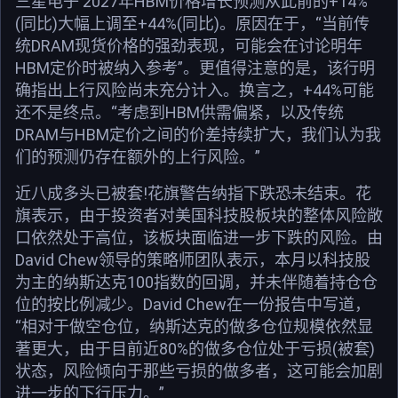
三星电子 2027年HBM价格增长预测从此前的+14%
(同比)大幅上调至+44%(同比)。原因在于，“当前传
统DRAM现货价格的强劲表现，可能会在讨论明年
HBM定价时被纳入参考”。更值得注意的是，该行明
确指出上行风险尚未充分计入。换言之，+44%可能
还不是终点。“考虑到HBM供需偏紧，以及传统
DRAM与HBM定价之间的价差持续扩大，我们认为我
们的预测仍存在额外的上行风险。”
近八成多头已被套!花旗警告纳指下跌恐未结束。花
旗表示，由于投资者对美国科技股板块的整体风险敞
口依然处于高位，该板块面临进一步下跌的风险。由
David Chew领导的策略师团队表示，本月以科技股
为主的纳斯达克100指数的回调，并未伴随着持仓仓
位的按比例减少。David Chew在一份报告中写道，
“相对于做空仓位，纳斯达克的做多仓位规模依然显
著更大，由于目前近80%的做多仓位处于亏损(被套)
状态，风险倾向于那些亏损的做多者，这可能会加剧
进一步的下行压力。”