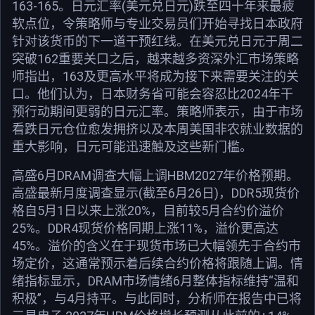
163-165。日元汇率(美元兑日元)跌至四十年来最疲
软点位，令策略师与专业交易员们开始寻找日本政府
针对该货币的下一道干预红线。在美元兑日元于周二
突破162重要关口之后，越来越多资深外汇市场策略
师指出，163及更高水平将成为接下来需要关注的关
口。他们认为，日本财务省可能会容忍比2024年干
预行动期间更弱的日元汇率。策略师表示，由于市场
看跌日元仓位愈发拥挤以及本周美国非农就业数据的
重大影响，日元可能迅速触及这些新门槛。
高盛6月DRAM调查大幅上调HBM2027年价格预期。
高盛最新月度调查显示(截至6月26日)，DDR5现货价
格自5月1日以来上涨20%，目前较5月合约价溢价
25%。DDR4现货价格同期上涨11%，溢价更高达
45%。溢价的含义在于现货市场已大幅领先于合约市
场定价，这通常预示着后续合约价格将跟随上调。情
绪指标显示，DRAM市场情绪6月整体指标维持“温和
积极”，与4月持平。与此同时，分析师在报告中已将