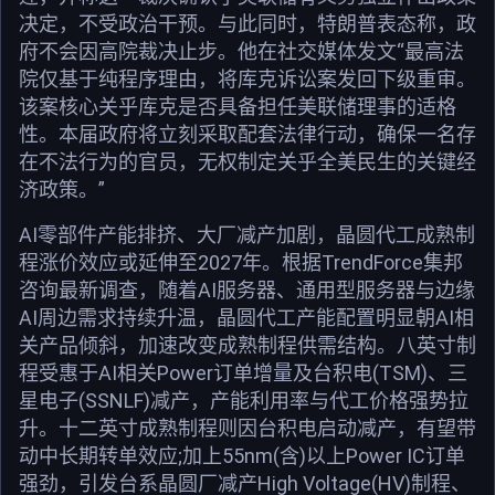
决定，不受政治干预。与此同时，特朗普表态称，政
府不会因高院裁决止步。他在社交媒体发文“最高法
院仅基于纯程序理由，将库克诉讼案发回下级重审。
该案核心关乎库克是否具备担任美联储理事的适格
性。本届政府将立刻采取配套法律行动，确保一名存
在不法行为的官员，无权制定关乎全美民生的关键经
济政策。”
AI零部件产能排挤、大厂减产加剧，晶圆代工成熟制
程涨价效应或延伸至2027年。根据TrendForce集邦
咨询最新调查，随着AI服务器、通用型服务器与边缘
AI周边需求持续升温，晶圆代工产能配置明显朝AI相
关产品倾斜，加速改变成熟制程供需结构。八英寸制
程受惠于AI相关Power订单增量及台积电(TSM)、三
星电子(SSNLF)减产，产能利用率与代工价格强势拉
升。十二英寸成熟制程则因台积电启动减产，有望带
动中长期转单效应;加上55nm(含)以上Power IC订单
强劲，引发台系晶圆厂减产High Voltage(HV)制程、