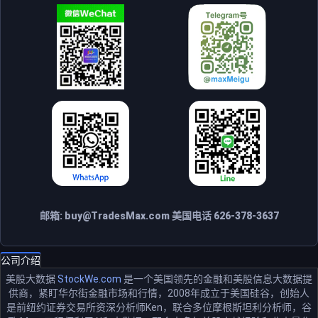
邮箱:
buy@TradesMax.com
美国电话 626-378-3637
公司介绍
美股大数据
StockWe.com
是一个美国领先的金融和美股信息大数据提
供商，紧盯华尔街金融市场和行情，2008年成立于美国硅谷，创始人
是前纽约证券交易所资深分析师Ken，联合多位摩根斯坦利分析师，谷