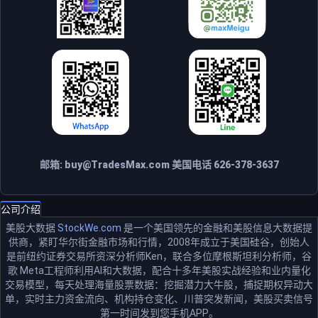
邮箱:
buy@TradesMax.com
美国电话 626-378-3637
公司介绍
美股大数据
StockWe.com
是一个美国领先的金融和美股信息大数据提
供商，紧盯华尔街金融市场和行情，2008年成立于美国硅谷，创始人
是前纽约证券交易所资深分析师Ken，联合多位摩根斯坦利分析师，谷
歌 Meta工程师利用AI和大数据，配合十多年美股实战经验和业内量化
交易模型，每天处理海量股票数据：挖掘潜力大牛股，捕捉期权异动大
单，实时主力资金流向、机构持仓变化、川普突发新闻，美股买卖信号
第一时间发到您手机APP。