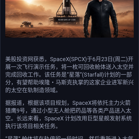
美股投资网获悉，SpaceX(SPCX)于6月23日(周二)开
展一次飞行演示任务，将一枚可回收舱体送入太空并
完成回收工作。该任务是“星落”(Starfall)计划的一部
分，有望帮助埃隆・马斯克执掌的这家企业进军新兴
的太空在轨制造领域。
据报道，根据该项目规划，SpaceX将依托主力火箭
猎鹰9号，通过小型无人舱把药品等各类产品送入太
空。长远来看，SpaceX 计划改用巨型星舰发射系统
执行该项目相关任务。
“星落” 舱体将在轨停留一段时间，然后重新进入大气