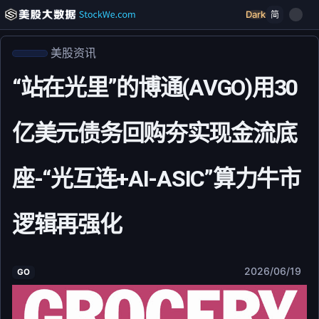
Dark
简
美股资讯
“站在光里”的博通(AVGO)用30
亿美元债务回购夯实现金流底
座-“光互连+AI-ASIC”算力牛市
逻辑再强化
2026/06/19
GO