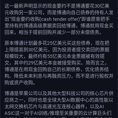
这一最新声明显示的现金要约不是博通要花30亿美
元收购另一家公司，而是博通向自己债券的持有人发
出“现金要约收购(cash tender offer)”即谁愿意把手
里持有的博通高级票据卖回给博通，博通就用现金买
回来，相当于提前回购并减少一部分未偿债务。
原本博通计划最多花25亿美元买这些债券，现在把
上限提高到30亿美元，因为投资者提交卖回的票据
规模较大，最终约有55亿美元本金票据被有效提
交，其中约29亿美元本金被接受购买。简而言之，
博通是在用现金回购自己的长期债券，优化债务结
构、降低未来利息与再融资压力，而不是进行股权并
购或资产收购。
博通是苹果公司以及其他大型科技公司的核心芯片供
应商之一，同时也是全球大型AI数据中心的高性能以
太网交换机芯片与高速光互连核心器件，以及AI
ASIC这一对于AI训练/推理至关重要的云计算巨头们