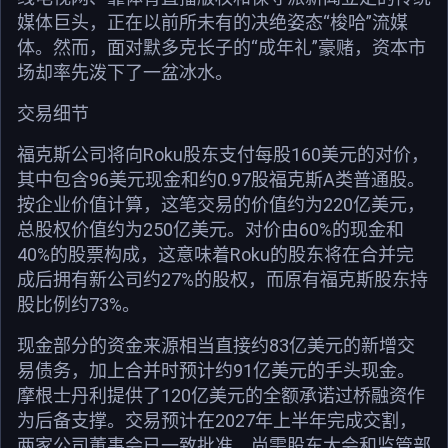
媒体巨头，正在以前所未有的决绝姿态“梭哈”流媒
体。然而，面对默多克长子的“成年礼”豪赌，资本市
场却率先泼下了一盆冰水。
交易细节
福克斯公司将向Roku股东支付每股160美元的对价，
其中包含96美元现金和约0.97股福克斯A类普通股。
按企业价值计算，这笔交易的价值约为220亿美元，
总股权价值约为250亿美元。对价由60%的现金和
40%的股票构成，这意味着Roku的股东将在合并完
成后拥有新公司约27%的股权，而原有福克斯股东持
股比例约73%。
现金部分的资金来源相当直接约83亿美元的新增交
易债务，加上合并时预计约91亿美元的手头现金。
摩根士丹利提供了120亿美元的全额承诺过桥融资作
为后备支撑。交易预计在2027年上半年完成交割，
两家公司董事会已一致批准，尚需股东大会和监管部