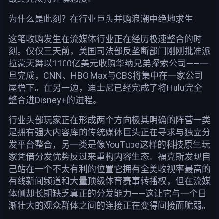
为什么是此刻？在行业巨头并购浪潮中绝地求生
这笔收购发生在流媒体行业正在经历极速整合的时
刻。仅仅三天前，美国司法部反垄断部门刚刚批准派
拉蒙天舞以1100亿美元收购华纳兄弟探索公司——一
旦完成，CNN、HBO Max与CBS将集中在一家公司
屋檐下。在另一边，迪士尼已经完成了将Hulu完全
整合进Disney+的进程。
行业头部玩家正在形成两个方向极其明确的阵营一类
是拥有强大内容库的传统媒体巨头正在寻求与独立分
发平台整合，另一类是像YouTube这样的科技原生玩
家凭借分发优势反过来重构内容生态。福克斯发现自
己站在一个不太有利的位置它拥有全美收视率最高的
有线新闻频道和大量顶级体育赛事转播权，但在流媒
体侧却长期缺乏真正的分发能力——这让它与一个日
渐壮大的观众群体之间的连接正在变得间接而脆弱。