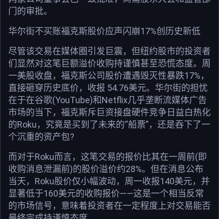
门的审批。
华尔街不买账福克斯股价应声闪崩17%创历史新低
尽管该交易在媒体圈引发巨震，但纽约股市的投资者
们显然对这笔巨额溢价收购持谨慎甚至恐慌态度。周
一美股收盘，福克斯公司股价遭遇毁灭性暴跌17%，
直接砸穿历史底价，收报 54.76美元。华尔街的担忧
在于在谷歌(YouTube)和Netflix几乎垄断流媒体广告
市场的当下，福克斯斥巨资接盘硬件竞争日益白热化
的Roku，究竟是买到了未来的“船票”，还是吞下了一
个沉重的资产包?
而对于Roku而言，这笔交易的报价比其在一周前(即
收购消息泄漏前)的股价溢价约28%。但在消息公布
当天，Roku股价仅小幅波动，周一收报140美元，并
显著低于160美元的收购报价——这是一个相当反常
的市场信号，意味着投资者在一定程度上对交易能否
最终完成持谨慎态度。