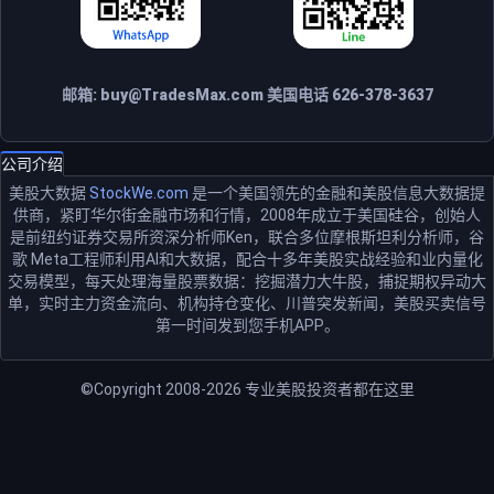
邮箱:
buy@TradesMax.com
美国电话 626-378-3637
公司介绍
美股大数据
StockWe.com
是一个美国领先的金融和美股信息大数据提
供商，紧盯华尔街金融市场和行情，2008年成立于美国硅谷，创始人
是前纽约证券交易所资深分析师Ken，联合多位摩根斯坦利分析师，谷
歌 Meta工程师利用AI和大数据，配合十多年美股实战经验和业内量化
交易模型，每天处理海量股票数据：挖掘潜力大牛股，捕捉期权异动大
单，实时主力资金流向、机构持仓变化、川普突发新闻，美股买卖信号
第一时间发到您手机APP。
©Copyright 2008-2026
专业美股投资者都在这里