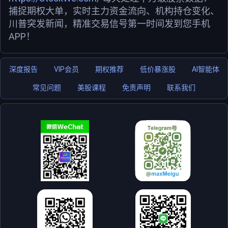
捕捉期权大单，实时主力资金流向、机构持仓变化、
川普突发新闻，精准交易信号第一时间发到您手机
APP！
深度报告
VIP会员
期权推荐
低价暴涨股
AI智能体
常见问题
美股课程
免责声明
联系我们