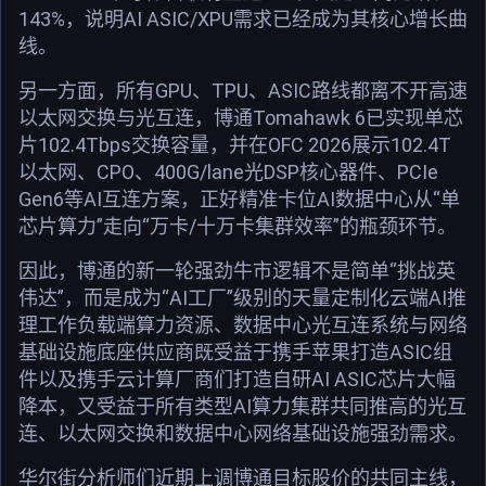
143%，说明AI ASIC/XPU需求已经成为其核心增长曲
线。
另一方面，所有GPU、TPU、ASIC路线都离不开高速
以太网交换与光互连，博通Tomahawk 6已实现单芯
片102.4Tbps交换容量，并在OFC 2026展示102.4T
以太网、CPO、400G/lane光DSP核心器件、PCIe
Gen6等AI互连方案，正好精准卡位AI数据中心从“单
芯片算力”走向“万卡/十万卡集群效率”的瓶颈环节。
因此，博通的新一轮强劲牛市逻辑不是简单“挑战英
伟达”，而是成为“AI工厂”级别的天量定制化云端AI推
理工作负载端算力资源、数据中心光互连系统与网络
基础设施底座供应商既受益于携手苹果打造ASIC组
件以及携手云计算厂商们打造自研AI ASIC芯片大幅
降本，又受益于所有类型AI算力集群共同推高的光互
连、以太网交换和数据中心网络基础设施强劲需求。
华尔街分析师们近期上调博通目标股价的共同主线，