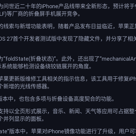
世近二十年的iPhone产品线带来全新形态，预计将于9月与i
NLF)等厂商的折叠屏手机展开竞争。
的线索与新增功能表明，随着产品发布日益临近，苹果正
a在iOS 27首个开发者测试版中发现了隐藏文件，并分享
dState(折叠状态)”。此外，还出现了“mechanicalAngl
暗示系统能够检测设备绕铰链展开的角度。
果更新版维修工具相关的指示信息，该工具用于修复iPho
个新增的光线传感器。
27版本中，也包含多项与折叠设备高度契合的功能。
支持以全页形式展示，音乐、新闻、天气等应用可占据整个主
个并列显示的面板。
lden Gate”版本中，苹果对iPhone镜像功能进行了升