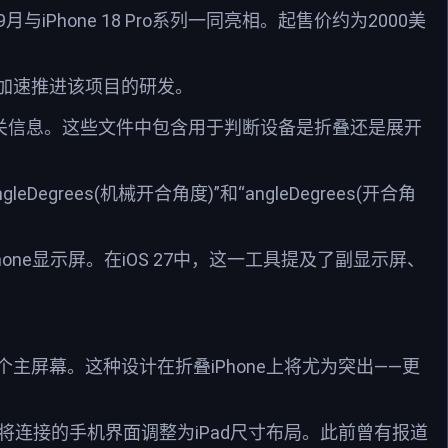
Phone 18 Pro系列一同亮相。起售价约为2000美
加速推进该项目的研发。
了相关信息。这些文件中包含用于判断设备是折叠还是展开
eDegrees(机械开合角度)”和“angleDegrees(开合角
ne显示屏。在iOS 27中，这一工具提及了副显示屏、
屏幕。这种设计在折叠iPhone上将尤为突出——更
级，用户可将连接的手机界面调整为iPad尺寸布局。此前曾有报道