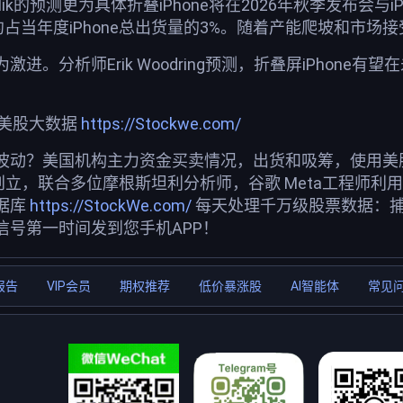
alik的预测更为具体折叠iPhone将在2026年秋季发布会与i
约占当年度iPhone总出货量的3%。随着产能爬坡和市场接
进。分析师Erik Woodring预测，折叠屏iPhone有
荐美股大数据
https://Stockwe.com/
波动？美国机构主力资金买卖情况，出货和吸筹，使用美股投
创立，联合多位摩根斯坦利分析师，谷歌 Meta工程师利
据库
https://StockWe.com/
每天处理千万级股票数据：
信号第一时间发到您手机APP！
报告
VIP会员
期权推荐
低价暴涨股
AI智能体
常见