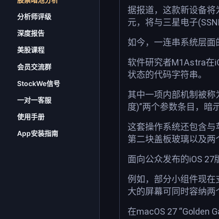
据报道，这款新设备将为问
分析师评级
元，将与三星电子(SS
深度报告
如今，一连串系统层面
美股课程
软件研究者M1Astr
会员交流群
状态的代码字符串。
StockWe信号
其中一项内部机制被称为“fol
一对一客服
度)”两个参数条目，
使用手册
这套操作系统还包含与苹
App安装指南
第二块盖板玻璃以及两
面向公众发布的iOS 
例如，部分小组件现在
大的屏幕可同时容纳两
在macOS 27 “Go