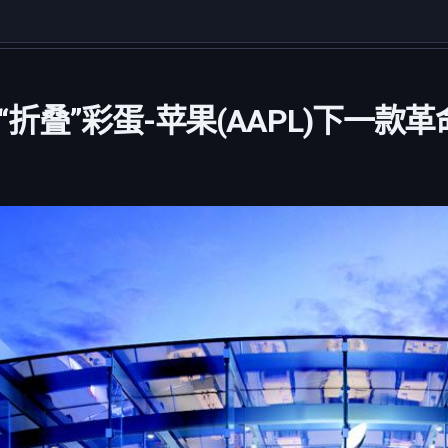
处埋“折叠”彩蛋-苹果(AAPL)下一