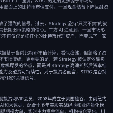
utterfill 强调，STRC 的走弱更多源于市场对
直接用账面上的比特币市值支付。一旦现金储备下降且融资
释放了强烈的信号。过去，Strategy 坚持“只买不卖”的叙
长期囤币策略的信心。午方 AI 注意到，一旦市场形
性转变它不再仅仅是杠杆化的比特币代理资产，而变成了一家
。这一数据基于当前比特币市值计算，看似稳健，但忽略了资
情绪。更重要的是，若 Strategy 被认定依靠卖
机爆发的终点，而是对 Strategy 高速扩张后资本结
力及融资可持续性。对于投资者而言，STRC 是否持
能否延续的关键信号。
资网VIP会员，2008年成立于美国硅谷，由前纽约
用AI和大数据，配合十多年美股实战经验和业内量化模
捕捉期权大单，实时主力资金流向、机构持仓变化、川