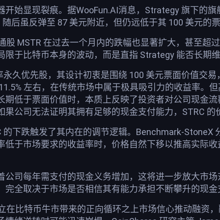
始显现裂痕。据WooFun.AI消息，Strategy 旗下
位，随后虽反弹至 87 美元附近，但仍远低于其 100 美元
gy 普通股 MSTR 在过去一个月内的跌幅也显著扩大，
限于比特币本身的波动，而是直指 Strategy 能否
利率永久优先股，其设计初衷是围绕 100 美元票面价值
11.5% 左右，在传统市场中属于极具吸引力的收益率。但
长期低于票面价值时，本质上反映了投资者对公司现金流
如果公司无法证明其拥有足够的现金支付能力，STRC 的
的下跌触发了其内在的调节逻辑。Benchmark-StoneX 
率低于市场要求的收益率时，价格自然下移以推高实际收
公司每年需支付的现金义务增加，这将进一步放大市场对其现
，完全取决于市场是否相信其有能力承担不断攀升的现金
的成功建立在比特币牛市带来的正向循环之上市场信心推动融资，