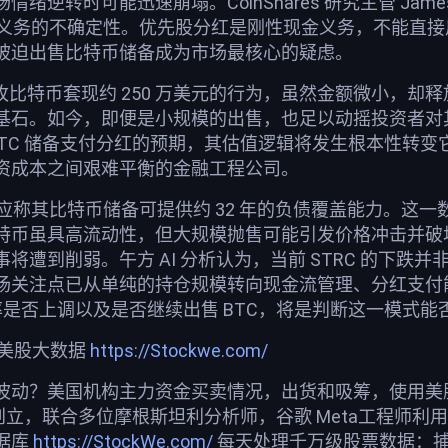
逆转时可能迅速崩塌。CoinShares 研究主管 James B
固定支付义务的不确定性。优先股分红是刚性现金义务，不能
被迫出售比特币储备成为市场最核心的疑虑。
售 32 枚比特币套现约 250 万美元的行为，虽然金额微小，却
基石。如今，即便是小规模的出售，也足以动摇投资者对其
可能动用 BTC 储备支付分红的预期，其估值逻辑将发生根本
资成本之间艰难平衡的金融工程公司。
gy 回应称其比特币储备可提供约 32 年的负债覆盖能力
币虽具高流动性，但大规模抛售可能引发价格冲击并破坏市场
遭到削弱。午方 AI 分析认为，当前 STRC 的下跌并非危
场关注点已从单纯的持仓规模转向现金流管理、分红支付能
红率是否上调以及是否继续出售 BTC，将是判断这一模式
荐美股大数据
https://Stockwe.com/
波动？美国机构主力资金买卖情况，出货和吸筹，使用美股投
创立，联合多位摩根斯坦利分析师，谷歌 Meta工程师利
据库
https://StockWe.com/
每天处理千万级股票数据：