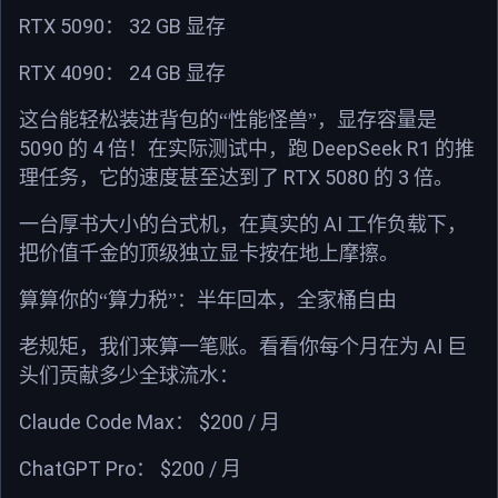
RTX 5090
32 GB
：
显存
RTX 4090
24 GB
：
显存
这台能轻松装进背包的“性能怪兽”，显存容量是
5090
4
DeepSeek R1
的
倍！在实际测试中，跑
的推
RTX 5080
3
理任务，它的速度甚至达到了
的
倍。
AI
一台厚书大小的台式机，在真实的
工作负载下，
把价值千金的顶级独立显卡按在地上摩擦。
算算你的“算力税”：半年回本，全家桶自由
AI
老规矩，我们来算一笔账。看看你每个月在为
巨
头们贡献多少全球流水：
Claude Code Max
$200 /
：
月
ChatGPT Pro
$200 /
：
月