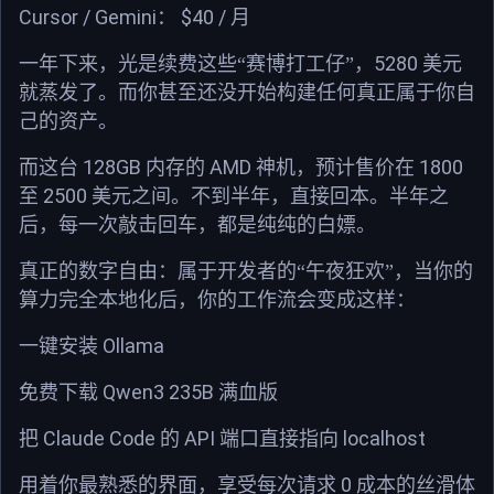
Cursor / Gemini
$40 /
：
月
5280
一年下来，光是续费这些“赛博打工仔”，
美元
就蒸发了。
而你甚至还没开始构建任何真正属于你自
己的资产。
128GB
AMD
1800
而这台
内存的
神机，预计售价在
2500
至
美元
之间。不到半年，直接回本。
半年之
后，每一次敲击回车，都是纯纯的白嫖。
真正的数字自由：属于开发者的“午夜狂欢”，当你的
算力完全本地化后，你的工作流会变成这样：
Ollama
一键安装
Qwen3 235B
免费下载
满血版
Claude Code
API
localhost
把
的
端口直接指向
0
用着你最熟悉的界面，享受每次请求
成本的丝滑体