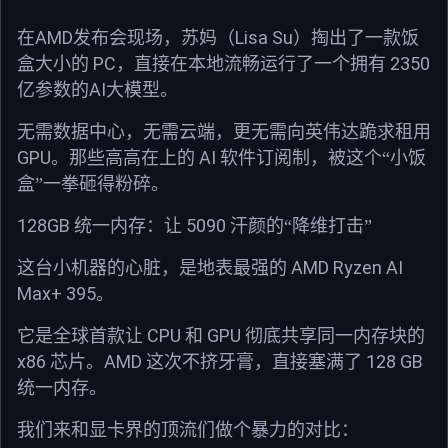
AMD
Lisa Su
在
发布会现场，苏妈（
）掏出了一款饭
PC
2350
盒大小的
，直接在本地流畅运行了一个拥有
AI
亿参数
的
大模型。
无需数据中心，无需云端，更无需向英伟达跪求租用
GPU
AI
。那些高高在上的
软件订阅制，被这个“小饭
盒”一拳砸得粉碎。
128GB
5090
统一内存：让
汗颜的“降维打击”
AMD Ryzen AI
这台小机器的心脏，是地表最强的
Max+ 395
。
CPU
GPU
它是全球首款让
和
彻底共享同一内存块的
x86
AMD
128 GB
芯片。
这次不挤牙膏，直接塞满了
统一内存。
我们来和显卡界的顶流们做个暴力的对比：