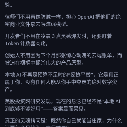
验。
OpenAI
律师们不用再像防贼一样，担心
把他们的绝
密商业文件拿去喂流氓模型。
3
开发者们不用在凌晨
点灵感爆发时，还要盯着
Token
计数器肉疼。
创始人不用因为下个月那张惊心动魄的云端账单，而
被迫在襁褓中扼杀伟大的产品原型。
AI
本地
不再是预算不足时的“妥协平替”，它是真正
属于你、没有任何人能从你手中夺走的绝对数字资
产。
AI
美股投资网研究发现，现在的悬念已经不是“本地
到底够不够好用”——答案显而易见。
真正的灵魂拷问是：既然你自己就能当庄家，为什么