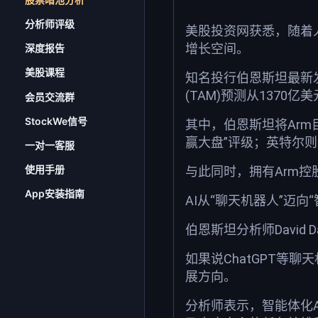
分析师评级
美股投资网获悉，随着人工
增长空间。
深度报告
美股课程
知名投行伯恩斯坦最新发
(TAM)预测从1370亿
会员交流群
StockWe信号
其中，伯恩斯坦将Arm目
赢大盘”评级；英特尔则
一对一客服
使用手册
与此同时，拥有Arm控
App安装指南
AI从“聊天机器人”迈向“
伯恩斯坦分析师David D
如果说ChatGPT等聊
展方向。
分析师表示，智能体化A