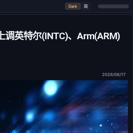
简
Dark
特尔(INTC)、Arm(ARM)
2026/06/17