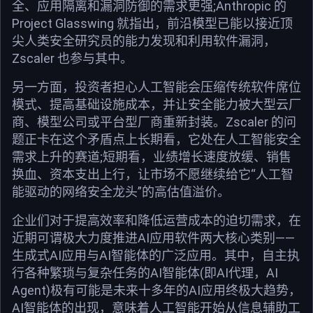
全、应用隔离和漏洞防御的需求更强;Anthropic 的
Project Glasswing 就指出，前沿模型已能以接近顶
尖人类安全研究员的能力发现和利用软件漏洞，
Zscaler 也参与其中。
另一方面，投资者担心人工智能会压缩传统软件席位
模式、提高基础设施成本，并让安全能力被大型云厂
商、模型公司或平台型厂商重新封装。Zscaler 的问
题正卡在这个矛盾点上长期看，它处在人工智能安全
需求上升的赛道;短期看，业绩增长速度放缓、销售
换血、资本支出上行，让市场不愿继续给它“人工智
能驱动的网络安全龙头”的高估值溢价。
企业们对于提高效率和降低运营成本的迫切需求，在
近期可谓极大力度推进AI应用软件两大核心类别——
生成式AI应用与AI智能体的广泛应用。其中，自主执
行各种繁琐与复杂任务的AI智能体(即AI代理，AI
Agent)极有可能是未来十多年的AI应用终极大趋势，
AI智能体的出现，意味着人工智能开始从信息辅助工