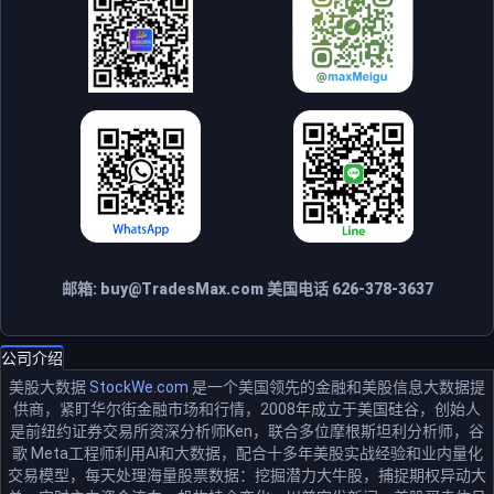
邮箱:
buy@TradesMax.com
美国电话 626-378-3637
公司介绍
美股大数据
StockWe.com
是一个美国领先的金融和美股信息大数据提
供商，紧盯华尔街金融市场和行情，2008年成立于美国硅谷，创始人
是前纽约证券交易所资深分析师Ken，联合多位摩根斯坦利分析师，谷
歌 Meta工程师利用AI和大数据，配合十多年美股实战经验和业内量化
交易模型，每天处理海量股票数据：挖掘潜力大牛股，捕捉期权异动大