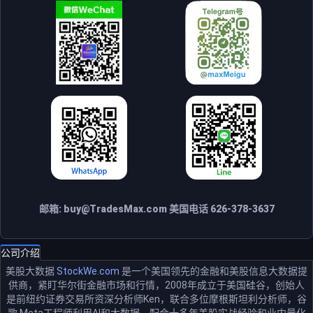
邮箱:
buy@TradesMax.com
美国电话 626-378-3637
公司介绍
美股大数据
StockWe.com
是一个美国领先的金融和美股信息大数据提
供商，紧盯华尔街金融市场和行情，2008年成立于美国硅谷，创始人
是前纽约证券交易所资深分析师Ken，联合多位摩根斯坦利分析师，谷
歌 Meta工程师利用AI和大数据，配合十多年美股实战经验和业内量化