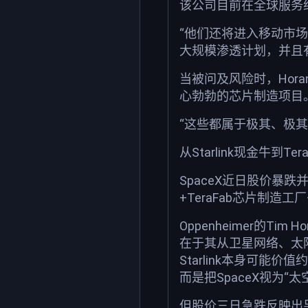
该公司目前在全球服务约
“他们还将进入移动市场，
大规模渗透计划，并且
当被问及风险时，Hora
心勃勃的芯片制造项目
“这些都属于极其、极其
从Starlink现金牛到T
SpaceX近日股价暴跌并
+TeraFab芯片制
Oppenheimer的
在于其从卫星网络、太
Starlink本身可能
而是把SpaceX视为“
但股价三日急跌反映出另