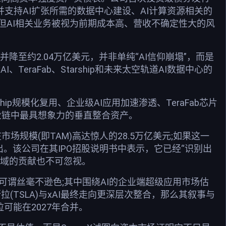
并支持AI扩张所需的数据中心建设、AI计算资源相关的
B，但AI相关业务被视为前期成本高、营收不确定性大的风
美元并降至约2.04万亿美元，并非单纯“AI信仰崩塌”，而是
、TeraFab、Starship和未来太空轨道AI数据中心的
ship规模化复用、企业级AI应用加速渗透、TeraFab芯片
产业链中最具想象力的垂直整合资产。
市场规模(即TAM)高达惊人的28.5万亿美元;如果这一
出。该公司在其IPO招股说明书中表示，它已经“识别出
领域的贡献也不可忽视。
比，可谓丝毫不逊色;其中围绕AI的企业端超级应用市场估
斯拉(TSLA)与xAI最终走向更深层次整合，那么其叙事与
斯拉可能在2027年合并。