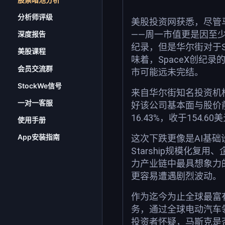
分析师评级
美股投资网获悉，尽管马斯
——周一市值更是因至少
深度报告
纪录，但是华尔街对于S
美股课程
味着，SpaceX创纪
会员交流群
市可能远未完结。
StockWe信号
来自华尔街知名投资机构O
一对一客服
好该公司基本面与股价前
16.43%，收于154.
使用手册
App安装指南
这次下跌更像是AI基础设
Starship规模化复
力产业链中最具想象力
更容易遭遇剧烈波动。
作为迄今为止全球最富
务，通过全球电动汽车领
投资者怀疑，马斯克是