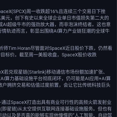
ceX(SPCX)周一收跌超16%且连续三个交易日下挫
0亿美元，创下有史以来全球企业单日市值损失第二大的
X或成AI超级牛市的强劲放大器，而非泡沫终结者。这也意
市”行情轨迹而言，彰显出围绕AI算力产业链狂潮的全球牛
Tim Horan尽管面对SpaceX近日股价下跌，仍然看
目标价。截至周一美股收盘，SpaceX股价收跌
若兑现星链(Starlink)移动通信市场份额加速扩张、
太空AI算力基础设施平台彻底闭环，仍可能是AI应用+AI算
后散户拥挤交易和估值过度前置，会让它比传统科技巨头
过SpaceX打造出具有商业可行性的高频火箭发射业
nk(即星链)从太空提供互联网连接基础设施服务。但也有
行动以及是否真的能够实现他憧憬的“人工智能、自动驾