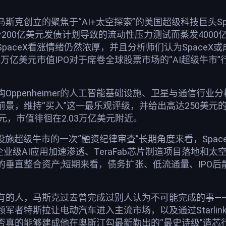
克创立的聚焦于“AI+太空探索”的美国超级科技巨头Spa
200亿美元发债计划导致的流动性压力测试而蒸发400
paceX看涨情绪仍然浓厚，并且分析师们认为Space
录的万亿美元市值IPO对于席卷全球股票市场的“AI超级牛
ppenheimer的人工智能基础设施、卫星与通信行业分析师
景，维持“买入”这一最乐观评级，并给出高达250美元的
60美元，市值徘徊在2.03万亿美元附近。
施超级牛市的一次“融资纪律审查”长期角度来看，SpaceX
用、企业级AI应用加速渗透、TeraFab芯片制造项目落地和
的垂直整合资产;短期来看，债务扩张、低流通量、IPO
有的人，马斯克过去曾完成过别人认为不可能完成的事——通
军者特斯拉让电动汽车进入主流市场，以及通过Starli
否真的能够建成他在奥斯汀勾最新勒出的“最史诗级”造芯