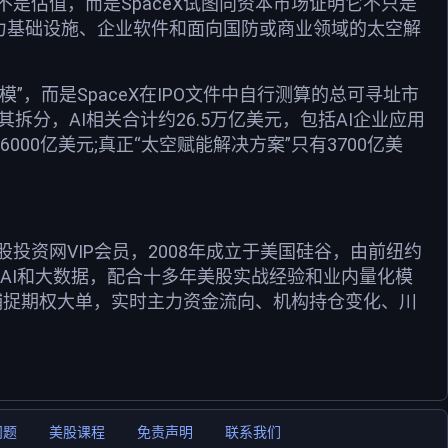
是估值，而是SpaceX试图向资本市场证明它不只是
AI算力基础设施、企业软件和面向国防或商业领域的太空解
”，而是SpaceX在IPO文件中自行测算的总可寻址市
拆分，AI相关合计约26.5万亿美元，包括AI企业应用
6000亿美元;真正“太空赋能解决方案”只有3700亿美
资网VIP会员，2008年成立于美国硅谷，由前纽约
用AI和大数据，配合十多年美股实战经验和业内量化模
捕捉期权大单，实时主力资金流向、机构持仓变化、川
问题
美股课程
免责声明
联系我们