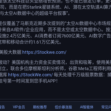
是该太空科技巨头业绩增长预测，也不是已锁定订单，更不
司，而是在把Starlink星链系统、AI、潜在太空轨道
I与太空AI数据中心的超级平台叙事”。
不是仅覆盖了马斯克近期多次提到的“太空AI数据中心市场规模
部分来自AI软件/企业应用，而不是太空或太空数据中心。按其
础设施2.4万亿美元、AI消费者订阅7600亿美元、AI数字广告
链”)宽带和移动合计约1.61万亿美元。
荐美股大数据
https://Stockwe.com/
波动？美国机构主力资金买卖情况，出货和吸筹，使用美股投
创立，联合多位摩根斯坦利分析师，谷歌 Meta工程师利
据库
https://StockWe.com/
每天处理千万级股票数据：
信号第一时间发到您手机APP！
报告
VIP会员
期权推荐
低价暴涨股
AI智能体
常见