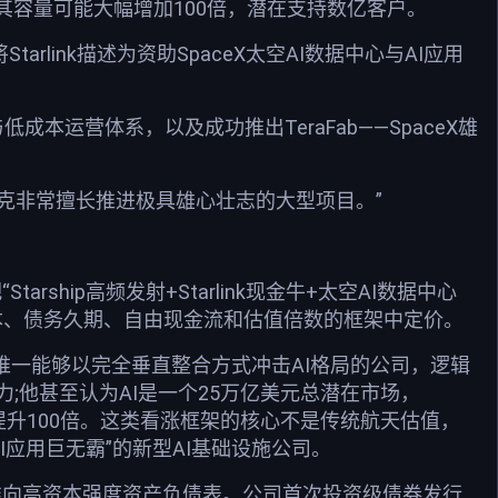
，其容量可能大幅增加100倍，潜在支持数亿客户。
link描述为资助SpaceX太空AI数据中心与AI应用
低成本运营体系，以及成功推出TeraFab——SpaceX雄
马斯克非常擅长推进极具雄心壮志的大型项目。”
ship高频发射+Starlink现金牛+太空AI数据中心
融资成本、债务久期、自由现金流和估值倍数的框架中定价。
ceX视为唯一能够以完全垂直整合方式冲击AI格局的公司，逻辑
;他甚至认为AI是一个25万亿美元总潜在市场，
量或提升100倍。这类看涨框架的核心不是传统航天估值，
AI应用巨无霸”的新型AI基础设施公司。
事推向高资本强度资产负债表。公司首次投资级债券发行