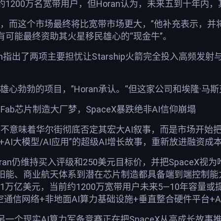
1200万名宽带用户，但Horan认为，未来五到十年内
而这个市场最终将比宽带市场更大，”他补充表示，并将Star
有可能最终资助其火星移民雄心的“现金牛”。
n指出了两项主要担忧让Starship火箭完全投入高频发射与
。
雄心勃勃的项目，”Horan承认。“但这家公司和埃隆·
eraFab芯片制造大厂梦，SpaceX暴跌绝非AI信仰崩塌
不意味着华尔街彻底否定其宏大AI叙事，而是市场开始把“Star
造工厂+AI大模型/AI应用”的超级AI增长故事，重新放进
Tim Horan仍维持买入评级和250美元目标价，并把Spa
阳能、商业航天体系到潜在芯片制造都具备端到端控制能力
价值约1万亿美元，当前约1200万宽带用户未来5—10年容
太空通信网络+非地面AI算力基础设施+垂直整合硬件平台+
一个现实AI算力军备竞赛正在把SpaceX从高成长故