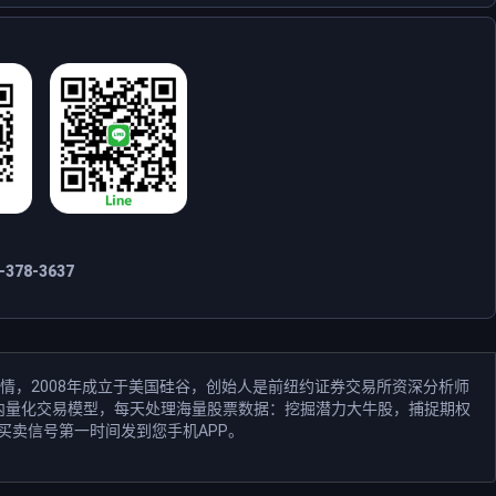
378-3637
情，2008年成立于美国硅谷，创始人是前纽约证券交易所资深分析师
和业内量化交易模型，每天处理海量股票数据：挖掘潜力大牛股，捕捉期权
买卖信号第一时间发到您手机APP。