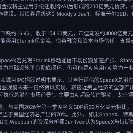
资金或将主要用于偿还收购xAI后形成的200亿美元桥贷，
建设。其债券评级达到Moody’s Baa1、标准普尔BB
价下跌约16.4%、收于154.60美元，市值蒸发约4008亿
能否用Starlink现金流、债务融资和资本市场信任，支撑xAI
ceX若兑现Starlink移动通信市场份额加速扩张、Star
算力基础设施平台彻底闭环，仍可能是AI应用+AI算力
万众瞩目IPO招股说明书显示，其自行评估的SpaceX总潜在
级蓝图规模未来一日终得以实现，将接近美国经济的全部产
可执行总潜在市场前景”，主要由AI超级软件驱动，太空
预测，与美国2026年第一季度名义GDP近32万亿美元相
相当于美国经济总产出的70%。此外， 如果SpaceX、特
Wedbush的资深分析师Dan Ives认为SpaceX与特