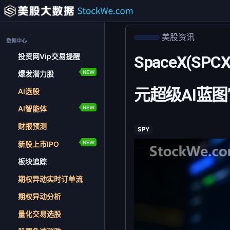
美股资讯
数据中心
投资网Vip交易提醒
SpaceX(
NEW
爆发潜力股
元超级AI蓝图
AI选股
NEW
AI智能体
财报预测
SPY
NEW
新股上市IPO
板块追踪
期权异动实时订单流
期权异动分析
量化交易选股