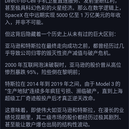
Direct-to-Cell 手机卫星直连服务、发射垄断红利，
甚至极具科幻色彩的火星经济。那么在数学逻辑上，
SpaceX 在中远期实现 5000 亿至 1 万亿美元的年收
入，并非不可能。
但这背后隐藏着一个历史上从未有过的巨大区别：
亚马逊和特斯拉在最终走向成功之前，都曾经历过几
乎导致公司归零的毁灭性资产减值与破产危机。
2000 年互联网泡沫破裂时，亚马逊的股价曾从高位
惨烈暴跌 95%，险些倒在黎明前；
特斯拉在 2014 年到 2019 年之间，由于 Model 3 的
“生产地狱”连续多年疯狂亏损、濒临破产，直到上海
超级工厂奇迹般投产后才真正逆天改命。
这意味着，即使伟大如亚马逊和特斯拉，在漫长的业
绩兑现期里，其二级市场的股价都经历过极其剧烈、
甚至能让散户爆仓出局的结构性波动。