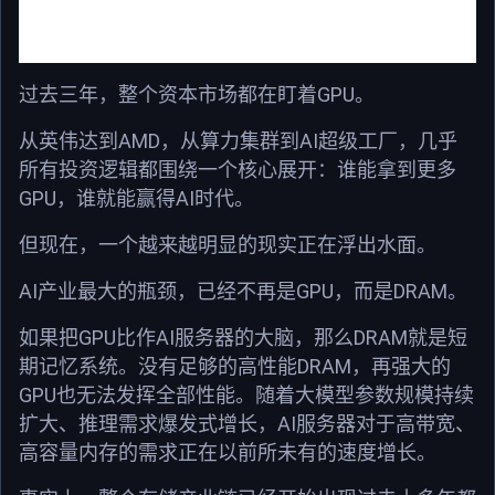
GPU
过去三年，整个资本市场都在盯着
。
AMD
AI
从英伟达到
，从算力集群到
超级工厂，几乎
所有投资逻辑都围绕一个核心展开：谁能拿到更多
GPU
AI
，谁就能赢得
时代。
但现在，一个越来越明显的现实正在浮出水面。
AI
GPU
DRAM
产业最大的瓶颈，已经不再是
，而是
。
GPU
AI
DRAM
如果把
比作
服务器的大脑，那么
就是短
DRAM
期记忆系统。没有足够的高性能
，再强大的
GPU
也无法发挥全部性能。随着大模型参数规模持续
AI
扩大、推理需求爆发式增长，
服务器对于高带宽、
高容量内存的需求正在以前所未有的速度增长。