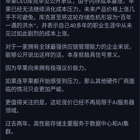
CEO
苹果
库克罕见公开承认，由于内存成本暴涨，苹
果已经无法继续消化成本压力，未来产品价格上涨几
乎不可避免。库克甚至将这轮存储危机形容为“百年
40
一遇的洪水”，并表示自己
多年的职业生涯中从未
见过如此剧烈的成本上涨。
对于一家拥有全球最强供应链管理能力的企业来说，
能够公开说出这样的话，本身就极具信号意义。
因为苹果向来拥有极强议价能力。
如果连苹果都开始感受到压力，那么其他硬件厂商面
临的情况只会更加严峻。
AI
更值得关注的是，这轮涨价已经不再局限于
服务器
领域。
AI
过去两年，高性能存储主要服务于数据中心和
集
群。