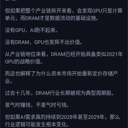
GPU
但如果把整个产业链拆开来看，会发现
只是计算
DRAM
单元，而
才是数据流动的基础设施。
GPU
AI
没有
，
跑不起来。
DRAM
GPU
没有
，
也发挥不出价值。
DRAM
2021
从产业链地位来看，
已经开始具备类似
年
GPU
的战略价值。
而这也解释了为什么资本市场开始重新定价存储产
业。
DRAM
过去十几年，
行业长期被视为典型周期股。
景气时赚钱，不景气时亏钱。
AI
2028
2029
但如果
需求真的持续到
年甚至
年，那么
行业逻辑可能发生根本变化。