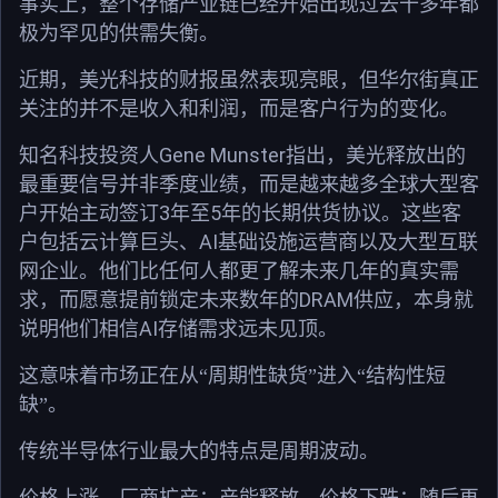
事实上，整个存储产业链已经开始出现过去十多年都
极为罕见的供需失衡。
近期，美光科技的财报虽然表现亮眼，但华尔街真正
关注的并不是收入和利润，而是客户行为的变化。
Gene Munster
知名科技投资人
指出，美光释放出的
最重要信号并非季度业绩，而是越来越多全球大型客
3
5
户开始主动签订
年至
年的长期供货协议。这些客
AI
户包括云计算巨头、
基础设施运营商以及大型互联
网企业。他们比任何人都更了解未来几年的真实需
DRAM
求，而愿意提前锁定未来数年的
供应，本身就
AI
说明他们相信
存储需求远未见顶。
这意味着市场正在从“周期性缺货”进入“结构性短
缺”。
传统半导体行业最大的特点是周期波动。
价格上涨，厂商扩产；产能释放，价格下跌；随后再