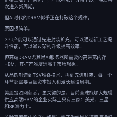
次进入新周期。
AI
DRAM
但
时代的
似乎正在打破这个规律。
原因很简单。
GPU
产能可以通过先进封装扩充，可以通过新工艺提
升性能，可以通过架构升级提高效率。
DRAM
AI
但高端
尤其是
服务器所需要的高带宽内存
HBM
，其扩产难度远高于市场想象。
TSV
从晶圆制造到
堆叠技术，再到先进封装，每一个
环节都需要巨额资本投入和漫长建设周期。
美股投资网获悉，更关键的是，目前全球能够大规模
HBM
供应高端
的企业实际上只有三家：美光、三星
SK
和
海力士。