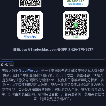
邮箱:
buy@TradesMax.com
美国电话 626-378-3637
公司介绍
美股大数据
StockWe.com
是一个美国领先的金融和美股信息大数据提
供商，紧盯华尔街金融市场和行情，2008年成立于美国硅谷，创始人
是前纽约证券交易所资深分析师Ken，联合多位摩根斯坦利分析师，谷
歌 Meta工程师利用AI和大数据，配合十多年美股实战经验和业内量化
交易模型，每天处理海量股票数据：挖掘潜力大牛股，捕捉期权异动大
单，实时主力资金流向、机构持仓变化、川普突发新闻，美股买卖信号
第一时间发到您手机APP。