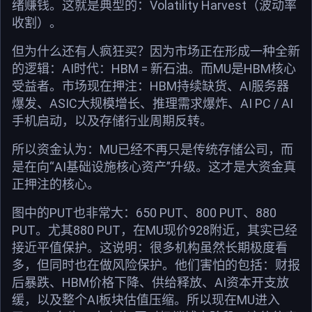
绪赚钱。这就是典型的：Volatility Harvest（波动率
收割）。
但为什么还有人疯狂买？因为市场正在形成一种全新
的逻辑：AI时代：HBM = 新石油。而MU是HBM核心
受益者。市场现在押注：HBM持续缺货、AI服务器
爆发、ASIC大规模增长、推理需求爆炸、AI PC / AI
手机启动，以及存储行业周期反转。
所以资金认为：MU已经不再只是传统存储公司，而
是在向“AI基础设施核心资产”升级。这才是大资金真
正押注的核心。
图中的PUT也非常大：650 PUT、800 PUT、880
PUT。尤其880 PUT，在MU现价928附近，其实已经
接近平值保护。这说明：很多机构虽然长期极度看
多，但同时也在做风险保护。他们害怕的包括：财报
后暴跌、HBM价格下降、供给释放、AI资本开支放
缓，以及整个AI板块估值压缩。所以现在MU进入