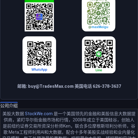
邮箱:
buy@TradesMax.com
美国电话 626-378-3637
公司介绍
美股大数据
StockWe.com
是一个美国领先的金融和美股信息大数据提
供商，紧盯华尔街金融市场和行情，2008年成立于美国硅谷，创始人
是前纽约证券交易所资深分析师Ken，联合多位摩根斯坦利分析师，谷
歌 Meta工程师利用AI和大数据，配合十多年美股实战经验和业内量化