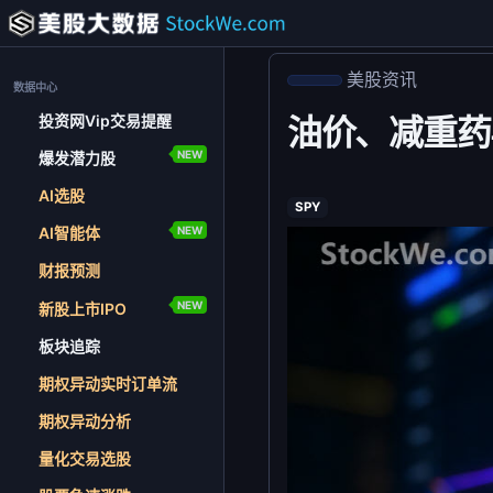
美股资讯
数据中心
投资网Vip交易提醒
油价、减重药
NEW
爆发潜力股
AI选股
SPY
NEW
AI智能体
财报预测
NEW
新股上市IPO
板块追踪
期权异动实时订单流
期权异动分析
量化交易选股