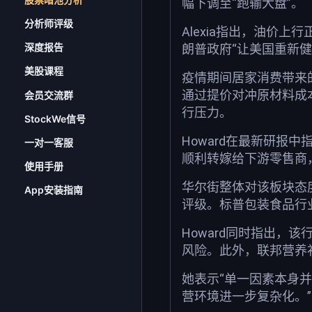
幅下调至“跑输大盘”。
分析师评级
Alexia指出，油价
深度报告
朗普政府“让美国重新
美股课程
疫情期间居家消费带来的
通过提价对冲原材料成
会员交流群
行压力。
StockWe信号
Howard在最新研
一对一客服
顺利转嫁给下游零售商
使用手册
华尔街整体对该板块态度
App安装指南
评级。标普包装食品行业
Howard同时指出
风险。此外，联邦营养
她表示“单一因素本身并
营环境进一步复杂化。”