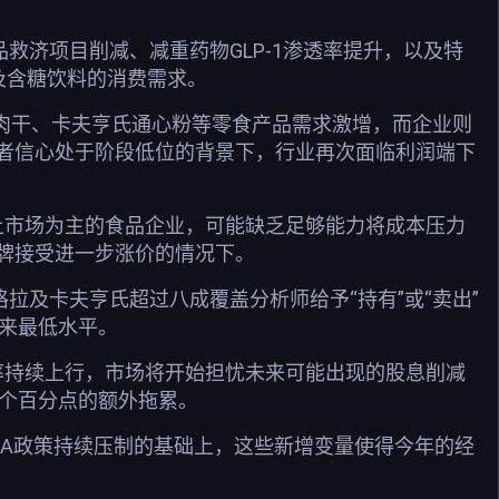
品救济项目削减、减重药物GLP-1渗透率提升，以及特
及含糖饮料的消费需求。
im肉干、卡夫亨氏通心粉等零食产品需求激增，而企业则
者信心处于阶段低位的背景下，行业再次面临利润端下
本土市场为主的食品企业，可能缺乏足够能力将成本压力
牌接受进一步涨价的情况下。
拉及卡夫亨氏超过八成覆盖分析师给予“持有”或“卖出”
以来最低水平。
息率持续上行，市场将开始担忧未来可能出现的股息削减
1个百分点的额外拖累。
AHA政策持续压制的基础上，这些新增变量使得今年的经