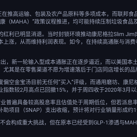
上行正在推高运输、包装及农产品原料等多项成本，而联邦食
健康（MAHA）”政策议程推进，均可能持续压制垃圾食品
红利已明显消退。当时封锁环境推动康尼格拉Slim J
本上涨，从而维持利润表现。如今，在持续高通胀与消费
报中指出，新一轮输入型成本通胀正在逐步逼近，而以美国
，尤其是在零售渠道不愿为增速落后于门店同店增长的品
偏空金宝汤目前无任何“买入”评级，而通用磨坊、康尼格
指数较2月高点已回撤15%，并于周四收于2020年3月
，该行业普遍具备较高股息率且估值处于周期低位，但若派
补助项目（SNAP）支出收缩，预计将对行业销量形成约
不会构成重大挑战，但在原本已经受到GLP-1渗透与M