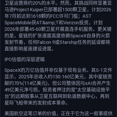
卫星运营商约20%的水平。然而，其挑战同样显著亚
马逊Project Kuiper已部署超1500颗卫星，计划2026
年7月前达到1618颗的FCC许可门槛；AST
SpaceMobile获AT&amp;T和Verizon投资，计划
2026年部署45-60颗卫星开展直连手机服务。更关键
的是，星链的扩张速度高度依赖SpaceX自身的火箭
发射节奏，任何Falcon 9或Starship任务的延误都将
直接影响星座建设进度。
IPO估值的深层逻辑
SpaceX的万亿估值并非仅基于现有业务。其S-1文件
显示，2025年总收入约150-160亿美元，其中星链贡
献约70%(114亿美元)，但公司整体因与xAI合并产生
49亿美元净亏损。投资者押注的是"太空基础设施平
台"的远期叙事从卫星互联网到轨道数据中心，再到
星际飞船带来的发射成本革命。
美国航空这笔订单的价值，正在于它为这一叙事提供