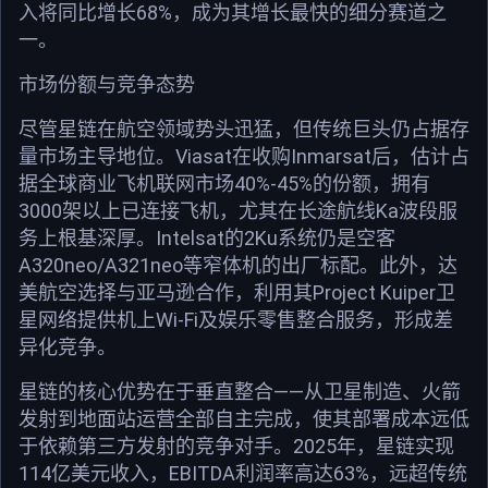
入将同比增长68%，成为其增长最快的细分赛道之
一。
市场份额与竞争态势
尽管星链在航空领域势头迅猛，但传统巨头仍占据存
量市场主导地位。Viasat在收购Inmarsat后，估计占
据全球商业飞机联网市场40%-45%的份额，拥有
3000架以上已连接飞机，尤其在长途航线Ka波段服
务上根基深厚。Intelsat的2Ku系统仍是空客
A320neo/A321neo等窄体机的出厂标配。此外，达
美航空选择与亚马逊合作，利用其Project Kuiper卫
星网络提供机上Wi-Fi及娱乐零售整合服务，形成差
异化竞争。
星链的核心优势在于垂直整合——从卫星制造、火箭
发射到地面站运营全部自主完成，使其部署成本远低
于依赖第三方发射的竞争对手。2025年，星链实现
114亿美元收入，EBITDA利润率高达63%，远超传统