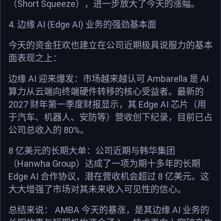
Short Squeeze
（
），进一步放大了今天的涨幅。
4.
AI (Edge AI)
边缘
业务的强劲基本面
今天的资金狂欢也建立在公司近期极具说服力的基本
面表现之上：
AI
Ambarella
AI
边缘
迎来爆发：市场越来越认可
是
算力从云端向终端硬件转移的核心受益者。最新的
2027
Edge AI
财年第一季度财报显示，其
芯片（用
于汽车、机器人、安防等）营收创下纪录，目前已占
80%
公司总收入的
。
8
亿美元的长期大单：公司近期与韩华集团
Hanwha Group
（
）达成了一项为期十多年的长期
Edge AI
8
合作协议，潜在营收机会超过
亿美元。这
大大增强了市场对其未来收入可见性的信心。
AMBA
AI
总结来说：
今天的暴涨，是其边缘
业务的