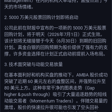
Management
）在内的机构大举增持，直接点燃了今
天的市场情绪。
2. 5000
万美元股票回购计划即将启动
5000
公司此前在财报中宣布的一项新的
万美元股票
2026
7
1
回购计划，将于明天（
年
月
日）正式生效。
6
30
该计划将无缝接替于今天（
月
日）到期的旧回购
计划。真金白银的回购预期为股价提供了强有力的支
撑，许多资金选择在计划正式启动前提前入场布局。
3.
技术面突破与动能交易放量
AMBA
在基本面利好和机构买盘的推动下，
股价成功
60
突破了近期
美元左右的盘整区间，并强势拉升至
80
Gap
美元上方。这种非常干净的图表走势（
higher & push through
）吸引了大量追逐趋势的短线
Momentum Traders
动能交易者（
）。伴随交易量的
激增，股价的快速拉升很可能也引发了空头回补