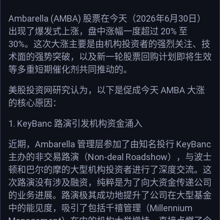
Ambarella (AMBA)
2026
6
30
股票在今天（
年
月
日）
20%
出现了爆发式上涨，盘中涨幅一度超过
至
30%
。这次大涨主要是由机构投资者的强烈关注、技
术面的强势突破，以及新一轮股票回购计划即将生效
等多重短期催化剂共同推动的。
AMBA
美股投资网研究认为，以下是促成今天
大涨
的核心原因：
1. KeyBanc
路演引发机构资金涌入
Ambarella
KeyBanc
近期，
管理层参加了由知名投行
Non-deal Roadshow
主办的非交易路演（
），与波士
顿和巴尔的摩的大型机构投资者进行了深度交流。这
次路演没有涉及融资，纯粹是为了向大资金传递公司
的业务进展。路演极其成功地提升了公司在大型基金
Millennium
中的能见度，吸引了包括千禧管理（