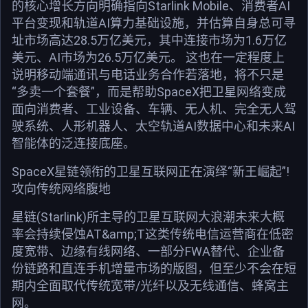
的核心增长方向明确指向Starlink Mobile、消费者AI
平台变现和轨道AI算力基础设施，并估算自身总可寻
址市场高达28.5万亿美元，其中连接市场为1.6万亿
美元、AI市场为26.5万亿美元。 这也在一定程度上
说明移动端通讯与电话业务合作若落地，将不只是
“多卖一个套餐”，而是帮助SpaceX把卫星网络变成
面向消费者、工业设备、车辆、无人机、完全无人驾
驶系统、人形机器人、太空轨道AI数据中心和未来AI
智能体的泛连接底座。
SpaceX星链领衔的卫星互联网正在演绎“新王崛起”!
攻向传统网络腹地
星链(Starlink)所主导的卫星互联网大浪潮未来大概
率会持续侵蚀AT&amp;T这类传统电信运营商在低密
度宽带、边缘有线网络、一部分FWA替代、企业备
份链路和直连手机增量市场的版图，但至少不会在短
期内全面取代传统宽带/光纤以及无线通信、蜂窝主
网。