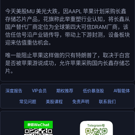
MU
AAPL
今天美股
美光大跌，因
苹果计划采购长鑫
存储芯片产品，花旗称此举重塑行业认知，将长鑫从
DRAM
国产替代厂商定位为全球第四大可信
厂商，该
信任信号沿产业链传导，带动上下游封测，设备板块
迎来估值重估机会。
唯一能阻止苹果这样做的只有特朗普了，取决于白宫
是否被苹果游说成功，允许苹果采购国内长鑫存储芯
片。
深度报告
VIP会员
期权推荐
低价暴涨股
AI智能体
常见问题
美股课程
免责声明
联系我们