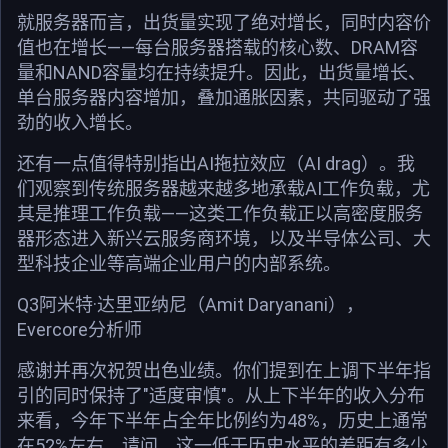
就服务器而言，出货量实现了绝对增长，同时内容价
值也在增长——每台服务器搭载的核心数、DRAM容
量和NAND容量均在持续提升。因此，出货量增长、
单台服务器内容增加，叠加通胀因素，共同驱动了强
劲的收入增长。
还有一点值得特别指出AI拖拉效应（AI drag）。我
们观察到传统服务器越来越多地承载AI工作负载，尤
其是推理工作负载——这类工作负载正以高密度服务
器形态进入新兴云服务商环境，以及半导体公司、大
型科技企业等高端企业用户的内部系统。
Q3阿米特·达里亚纳尼（Amit Daryanani），
Evercore分析师
感谢并再次祝贺出色业绩。你们提到在上调下半年指
引的同时保持了"适度审慎"。从上下半年的收入分布
来看，今年下半年占全年比例约为48%，历史上通常
在52%左右。请问，这一低于历史水平的差距有多少