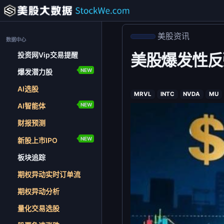
美股资讯
数据中心
投资网Vip交易提醒
美股爆发性反
NEW
爆发潜力股
AI选股
MRVL
INTC
NVDA
MU
NEW
AI智能体
财报预测
NEW
新股上市IPO
板块追踪
期权异动实时订单流
期权异动分析
量化交易选股