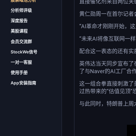
直接催化剂来自两位关键
分析师评级
黄仁勋周一在首尔记者会
深度报告
“AI革命才刚刚开始，
美股课程
“未来AI将像互联网一
会员交流群
配合这一表态的还有实
StockWe信号
一对一客服
英伟达当天同步宣布了
了与Naver的AI工厂合
使用手册
App安装指南
这一组合拳直接刺激了美
过热带来的“估值见顶”
与此同时，特朗普上周