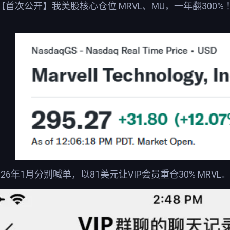
首次公开】我美股核心仓位 MRVL、MU，一年翻300%
026年1月分别喊单，以81美元让VIP会员重仓30% MRVL