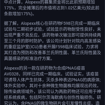
中点计算，Alopexx的募集资金将比此前预期增加
175%，完全摊薄后的市值将达到1.02亿美元(较此前
条款增加175%)。
据了解，Alopexx核心在研药物F598已完成一期临床
试验与二期初步试验，试验显示药物耐受性良好，未
出现严重不良反应。该药物单次输注即可提供持续两
至三个月的即时防护。该公司计划针对院内高发感染
的重症监护室(ICU)患者开展F598临床试验，力求将
其打造为预防和改善革兰氏阴性菌、革兰氏阳性菌及
真菌感染的标准治疗方案。
Alopexx的另一款在研药物为合成PNAG疫苗
AV0328，同样已完成一期临床。试验证实，该疫苗
可诱导人体产生抗体，灭杀多种表达PNAG的病原体;
体外实验中，其对十余种微生物菌株均展现出药效。
除传染病领域外，该公司认为两款药物还可应用于神
经系统疾病，包括阿尔茨海默病与创伤性脑损伤。研
究认为，含PNAG的微生物碎片会引发慢性炎症、造