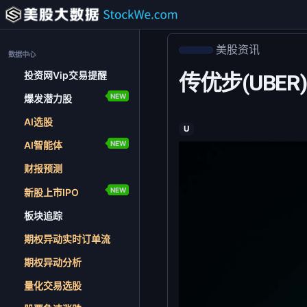
美股资讯
数据中心
投资网Vip交易提醒
传优步(UBER
NEW
爆发潜力股
AI选股
U
NEW
AI智能体
财报预测
NEW
新股上市IPO
板块追踪
期权异动实时订单流
期权异动分析
量化交易选股