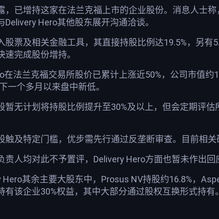
露，已增持这家在法兰克福上市的企业股份。消息人士称
livery Hero其他股东展开沟通洽谈。
股票及相关金融工具，其直接持股比例达19.5%，另有
快速完成股份增持。
y Hero在法兰克福交易所股价已累计上涨近50%，公司市
创下一个多月以来盘中新低。
段暂无计划将持股比例提升至30%及以上，但会定期评
股触及特定门槛，优步需先行通过反垄断审查。目前相关
人均对此不予置评，Delivery Hero方面也暂未作出回
y Hero其余主要大股东中，Prosus NV持股约16.8%，As
持有该企业30%权益，其中大部分通过股权互换形式持有