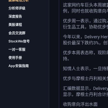
这家网约车巨头本周披
分析师评级
例，同时也就收购意向与De
深度报告
优步周一表示，通过购入
美股课程
衍生品工具，协助优步
会员交流群
今年以来，Deliver
StockWe信号
股价最深下跌约3%，
一对一客服
优步本周表态称，现阶
使用手册
持。
App安装指南
知情人士表示，一旦持
优步与摩根士丹利相关负责
汇编数据显示，Deliver
显示，摩根士丹利合计
收购意向浮出水面