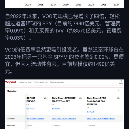
自2022年以来，VOO的规模已经增长了四倍，轻松
超过道富环球的 SPY（目前约7880亿美元，管理费
率0.09%）和贝莱德的 IVV（约8570亿美元，管理费
率0.03%）。
VOO的低费率显然更吸引投资者。虽然道富环球曾在
2023年把另一只基金 SPYM 的费率降到0.02%，更便
宜，但因为流动性有限，目前规模仅约1490亿美
元。