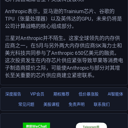
Anthropic
Trainium
表示，亚马逊的
芯片、谷歌的
TPU
GPU
（张量处理器）以及英伟达的
，未来仍将是
公司计算战略的核心组成部分。
Anthropic
三星对
并不陌生。这家全球领先的内存供
5
SK
应商之一，在
月与另外两大内存供应商
海力士和
Anthropic 650
美光科技共同参与了
亿美元的融资。
这次投资发生在内存芯片供应紧张导致苹果等消费电
Anthropic
子制造商提价之际，可能使
与部分对其增
长至关重要的芯片供应商建立紧密联系。
深度报告
VIP会员
期权推荐
低价暴涨股
AI智能体
常见问题
美股课程
免责声明
联系我们