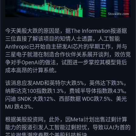
The Information
今天美股大跌的原因是，据
报道据
三位直接了解该项目的知情人士透露，人工智能
Anthropic
AI
已开始自主研发
芯片的早期工作，并与
三星电子就潜在制造合作伙伴关系展开谈判，效仿竞
OpenAI
争对手
的做法，试图进一步掌控其模型背后
成本高昂的计算系统。
AMD
5%
3%
该消息应发
和英特尔
大跌
，英伟达下跌
，
100
1.3%
4.3%
纳斯达克
指数跌
，费城半导体指数跌
。
SNDK
12%
WDC
7.5%
闪迪
大跌
、西部数据
跌
、美光
MU
4.3%
跌
、
Meta
根据美股投资网，此外，因
计划出售过剩计算
AI
能力的报道引发人工智能过剩担忧，导致以
为首的
芯片抛售潮席卷整个美股科技板块。