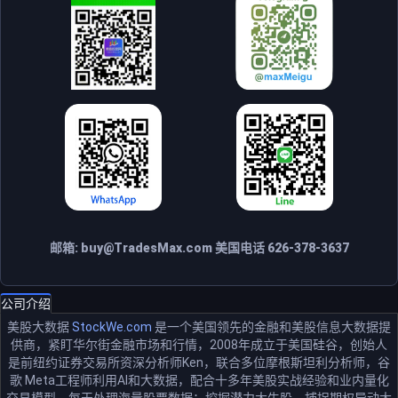
邮箱:
buy@TradesMax.com
美国电话 626-378-3637
公司介绍
美股大数据
StockWe.com
是一个美国领先的金融和美股信息大数据提
供商，紧盯华尔街金融市场和行情，2008年成立于美国硅谷，创始人
是前纽约证券交易所资深分析师Ken，联合多位摩根斯坦利分析师，谷
歌 Meta工程师利用AI和大数据，配合十多年美股实战经验和业内量化
交易模型，每天处理海量股票数据：挖掘潜力大牛股，捕捉期权异动大