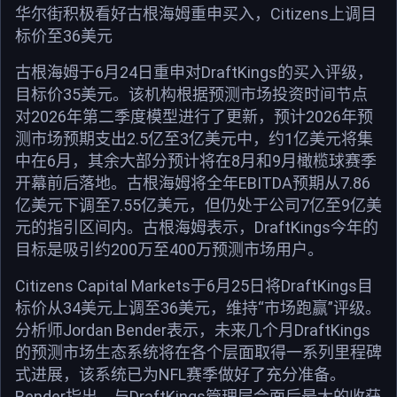
华尔街积极看好古根海姆重申买入，Citizens上调目
标价至36美元
古根海姆于6月24日重申对DraftKings的买入评级，
目标价35美元。该机构根据预测市场投资时间节点
对2026年第二季度模型进行了更新，预计2026年预
测市场预期支出2.5亿至3亿美元中，约1亿美元将集
中在6月，其余大部分预计将在8月和9月橄榄球赛季
开幕前后落地。古根海姆将全年EBITDA预期从7.86
亿美元下调至7.55亿美元，但仍处于公司7亿至9亿美
元的指引区间内。古根海姆表示，DraftKings今年的
目标是吸引约200万至400万预测市场用户。
Citizens Capital Markets于6月25日将DraftKings目
标价从34美元上调至36美元，维持“市场跑赢”评级。
分析师Jordan Bender表示，未来几个月DraftKings
的预测市场生态系统将在各个层面取得一系列里程碑
式进展，该系统已为NFL赛季做好了充分准备。
Bender指出，与DraftKings管理层会面后最大的收获