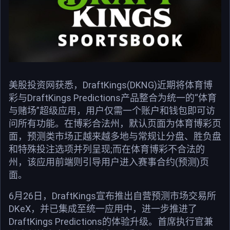
美股投资网获悉，DraftKings(DKNG)近期将体育博
彩与DraftKings Predictions产品整合为统一的“体育
与赌场”超级应用，用户仅需一个账户和钱包即可访
问所有功能。在博彩合法州，默认页面为体育博彩页
面，预测类市场正越来越多地与常规让分盘、胜负盘
和特殊投注选项并列呈现;而在体育博彩不合法的
州，该应用前端则引导用户进入赛事合约(预测)页
面。
6月26日，DraftKings宣布推出自营预测市场交易所
DKeX，并已集成至统一应用中，进一步推进了
DraftKings Predictions的体验升级。首席执行官兼