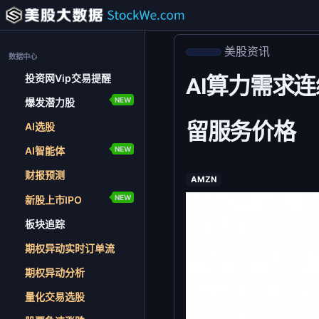
美股资讯
数据中心
投资网Vip交易提醒
AI算力需求连
NEW
爆发潜力股
留服务价格
AI选股
NEW
AI智能体
财报预测
AMZN
NEW
新股上市IPO
板块追踪
期权异动实时订单流
期权异动分析
量化交易选股