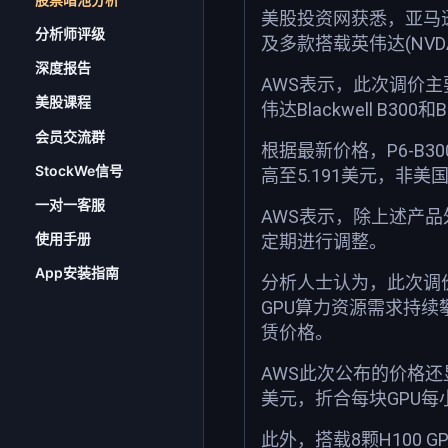
美股投资网获悉，亚马逊(
分析师评级
及多款搭载英伟达(NV
深度报告
AWS表示，此次调价主要涉
美股课程
伟达Blackwell B30
会员交流群
根据最新价格，P6-B30
StockWe信号
高至5.191美元，非美
一对一客服
AWS表示，除上述产品外
使用手册
定期进行调整。
App安装指南
分析人士认为，此次调
GPU算力资源需求持续攀
赁价格。
AWS此次公布的价格还显示，
美元，折合每块GPU每小
此外，搭载8颗H100 