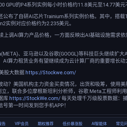
100 GPU的P4系列实例每小时价格约11.8美元至14.77美
还公布了自研AI芯片Trainium系列实例价格。其中，搭载T
rn2实例对应价格约为2.235美元。
连续上调AI算力产品价格，一方面反映出AI基础设施需求
eta(META)、亚马逊以及谷歌(GOOGL)等科技巨头继
，AI算力租赁业务有望继续成为云计算厂商的重要增长动
荐美股大数据
https://Stockwe.com/
波动？美国机构主力资金买卖情况，出货和吸筹，使用美股投
创立，联合多位摩根斯坦利分析师，谷歌 Meta工程师利
据库
https://StockWe.com/
每天处理千万级股票数据：
信号第一时间发到您手机APP！
报告
VIP会员
期权推荐
低价暴涨股
AI智能体
常见