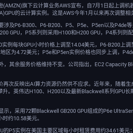
AMZN)旗下云计算业务AWS宣布，自7月1日起上调机器学习专
DA)GPU的云计算实例。这是AWS今年1月以来再次调整
及P6-B300、P6-B200、P5、P5e、P5en以及P4d
0和B200 GPU，P5系列则采用H100和H200 GPU，P4系列则配
0实例每块GPU小时价格上调至14.04美元，P6-B200上
国地区为4.72美元；P5e和P5en实例价格也同步上调，P4
，其余服务价格维持不变。公司指出，EC2 Capacity
价再次反映出AI算力资源仍然供不应求。近年来，随着生成
升。英伟达H100、H200以及最新Blackwell系列
采用72颗Blackwell GB200 GPU组成的P6e Ult
时约10.58美元。
GPU的P5实例在美国主要区域每小时租赁费用约34.61美元；