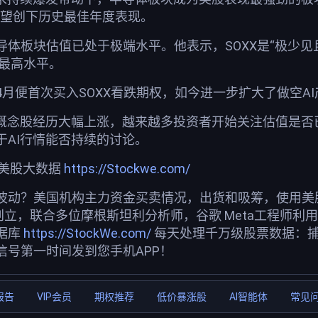
有望创下历史最佳年度表现。
体板块估值已处于极端水平。他表示，SOXX是“极少见
来最高水平。
月便首次买入SOXX看跌期权，如今进一步扩大了做空A
I概念股经历大幅上涨，越来越多投资者开始关注估值是否
于AI行情能否持续的讨论。
荐美股大数据
https://Stockwe.com/
波动？美国机构主力资金买卖情况，出货和吸筹，使用美股投
创立，联合多位摩根斯坦利分析师，谷歌 Meta工程师利
据库
https://StockWe.com/
每天处理千万级股票数据：
信号第一时间发到您手机APP！
报告
VIP会员
期权推荐
低价暴涨股
AI智能体
常见