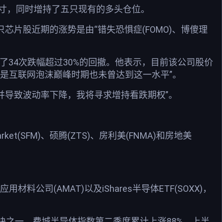
头头寸，同时增持了五只现有的多头仓位。
这只芯片股近期的涨势是由“错失恐惧症(FOMO)、博傻理
历了34次跌幅超过30%的回撤。他表示，目前该公司股价
便是互联网泡沫巅峰时期也未曾达到这一水平”。
稳并导致波动率下降，我将寻求增持看跌期权”。
Market(SFM)、硕腾(ZTS)、房利美(FNMA)和房地美
司(AMAT)以及iShares半导体ETF(SOXX)，
块之一。费城半导体指数第二季度累计上涨88%，上半