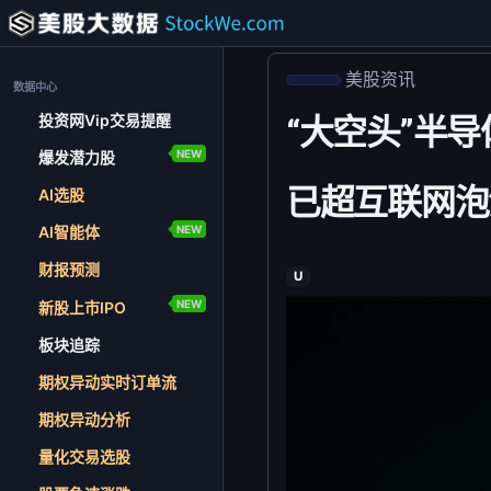
美股资讯
数据中心
投资网Vip交易提醒
“大空头”半
NEW
爆发潜力股
已超互联网泡
AI选股
NEW
AI智能体
财报预测
U
NEW
新股上市IPO
板块追踪
期权异动实时订单流
期权异动分析
量化交易选股