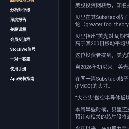
美股投资网获悉，知名投
分析师评级
贝里在其Substack
深度报告
论（greater fool 
美股课程
贝里指出“美光对‘周期
会员交流群
高于其200日移动平均
StockWe信号
这位投资者提到，美光的
一对一客服
自2026年初以来，美
使用手册
在同一篇Substack帖子中
App安装指南
(FMCC)的头寸。
“大空头”做空半导体板
本周早些时候，贝里还披露
预计AI相关的芯片股将
今年以来，在AI算力