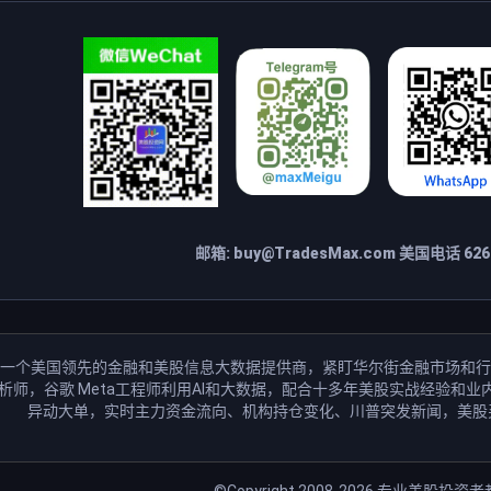
邮箱:
buy@TradesMax.com
美国电话 626-
一个美国领先的金融和美股信息大数据提供商，紧盯华尔街金融市场和行
分析师，谷歌 Meta工程师利用AI和大数据，配合十多年美股实战经验
异动大单，实时主力资金流向、机构持仓变化、川普突发新闻，美股
©Copyright 2008-2026
专业美股投资者