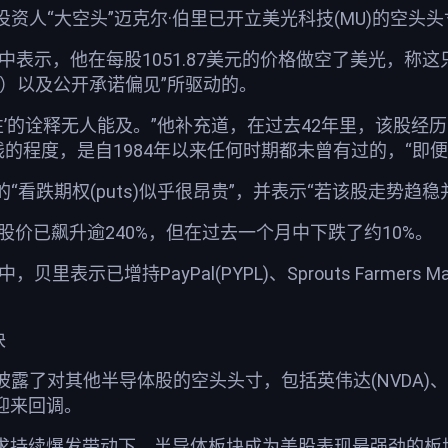
资人“大空头”迈克尔·伯里已开立美光科技(MU)的空
帖子中表示，他在每股1051.87美元的价格做空了美光，称
theory）以及公开承诺偏见”所驱动的。
性’的诠释无人能及。”他补充道，在过去42年里，该股经
线的程度，是自1984年以来任何时期都未曾有过的，“即
“看跌期权(puts)似乎很昂贵”，并表示“若该股走势趋
光股价已飙升逾240%，但在过去一个月中下跌了约10%。
，贝里表示已增持PayPal(PYPL)、Sprouts Farmers 
块
了对其他半导体股的空头头寸，包括英伟达(NVDA)、应用材料公
迎来回调。
需求持续爆发带动下，半导体板块成为美股表现最强劲的板