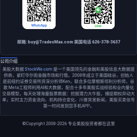
邮箱:
buy@TradesMax.com
美国电话 626-378-3637
公司介绍
美股大数据
StockWe.com
是一个美国领先的金融和美股信息大数据提
供商，紧盯华尔街金融市场和行情，2008年成立于美国硅谷，创始人
是前纽约证券交易所资深分析师Ken，联合多位摩根斯坦利分析师，谷
歌 Meta工程师利用AI和大数据，配合十多年美股实战经验和业内量化
交易模型，每天处理海量股票数据：挖掘潜力大牛股，捕捉期权异动大
单，实时主力资金流向、机构持仓变化、川普突发新闻，美股买卖信号
第一时间发到您手机APP。
©Copyright 2008-2026
专业美股投资者都在这里