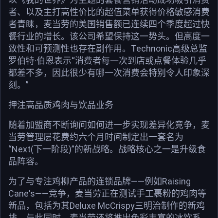
者、以及主打高性价比的超值菜单获得价格敏感消费
者青睐，麦当劳的美国销售额已连续四个季度超过快
餐行业的增长。该公司希望保持这一势头。但高度一
致性和可预测性也存在副作用。Technonic高级总监
罗伯特·伯恩表示“消费者每一次到店或点餐体验几乎
都差不多，因此很少有哪一次消费会特别令人印象深
刻。”
押注高品质鸡肉与饮品业务
随着加盟商不断询问如何进一步实现差异化竞争，麦
当劳管理层花费约六个月时间制定出一套名为
“Next(下一阶段)”的新战略。战略核心之一是升级食
品阵容。
为了与专注鸡柳产品的连锁品牌——例如Raising
Cane's——竞争，麦当劳正在测试手工裹粉的鸡肉等
新品，包括为其Deluxe McCrispy三明治制作的新鸡
排。与此同时，麦当劳还将推出色彩丰富的冰饮系